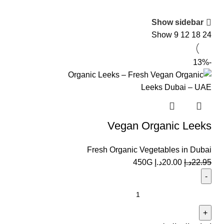
Show sidebar
Show
9
12
18
24
-13%
Vegan Organic Leeks
Fresh Organic Vegetables in Dubai
22.95
د.إ
20.00
د.إ
450G