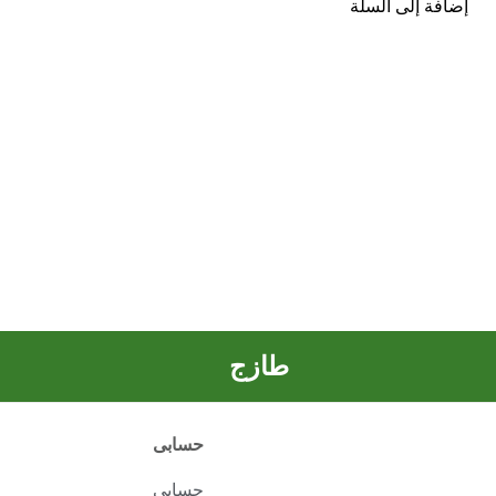
إضافة إلى السلة
طازج
حسابى
حسابى