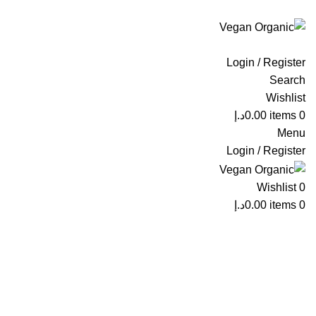
ADD ANYTHING HERE OR JUST REMOVE IT…
Login / Register
Search
Wishlist
0
items
0.00
د.إ
Menu
Login / Register
Wishlist
0
0
items
0.00
د.إ
fresh leeks dubai